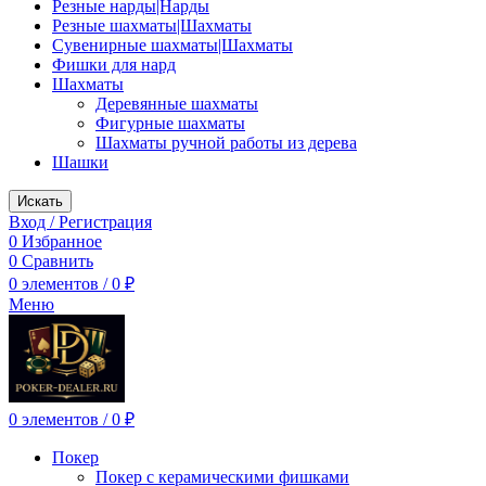
Резные нарды|Нарды
Резные шахматы|Шахматы
Сувенирные шахматы|Шахматы
Фишки для нард
Шахматы
Деревянные шахматы
Фигурные шахматы
Шахматы ручной работы из дерева
Шашки
Искать
Вход / Регистрация
0
Избранное
0
Сравнить
0
элементов
/
0
₽
Меню
0
элементов
/
0
₽
Покер
Покер с керамическими фишками