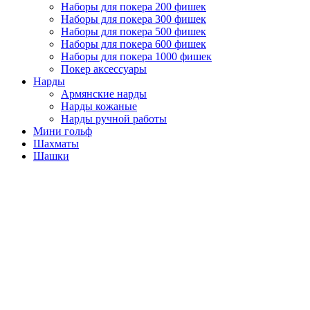
Наборы для покера 200 фишек
Наборы для покера 300 фишек
Наборы для покера 500 фишек
Наборы для покера 600 фишек
Наборы для покера 1000 фишек
Покер аксессуары
Нарды
Армянские нарды
Нарды кожаные
Нарды ручной работы
Мини гольф
Шахматы
Шашки