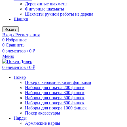
Деревянные шахматы
Фигурные шахматы
Шахматы ручной работы из дерева
Шашки
Искать
Вход / Регистрация
0
Избранное
0
Сравнить
0
элементов
/
0
₽
Меню
0
элементов
/
0
₽
Покер
Покер с керамическими фишками
Наборы для покера 200 фишек
Наборы для покера 300 фишек
Наборы для покера 500 фишек
Наборы для покера 600 фишек
Наборы для покера 1000 фишек
Покер аксессуары
Нарды
Армянские нарды