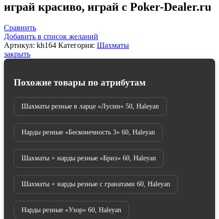
играй красиво, играй с Poker-Dealer.ru
в
ларце
с
Сравнить
ящиками
Добавить в список желаний
50,
Артикул:
kh164
Категория:
Шахматы
Haleyan
закрыть
Похожие товары по атрибутам
Шахматы резные в ларце «Лусин» 50, Haleyan
Нарды резные «Бесконечность 3» 60, Haleyan
Шахматы + нарды резные «Бриз» 60, Haleyan
Шахматы + нарды резные с гранатами 60, Haleyan
Нарды резные «Узор» 60, Haleyan