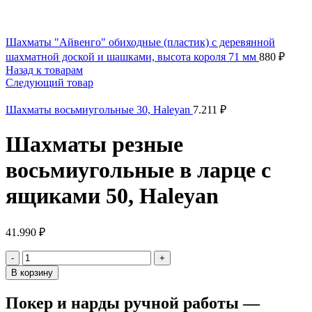
Шахматы "Айвенго" обиходные (пластик) с деревянной
шахматной доской и шашками, высота короля 71 мм
880
₽
Назад к товарам
Следующий товар
Шахматы восьмиугольные 30, Haleyan
7.211
₽
Шахматы резные
восьмиугольные в ларце с
ящиками 50, Haleyan
41.990
₽
Количество
товара
В корзину
Шахматы
резные
Покер и нарды ручной работы —
восьмиугольные