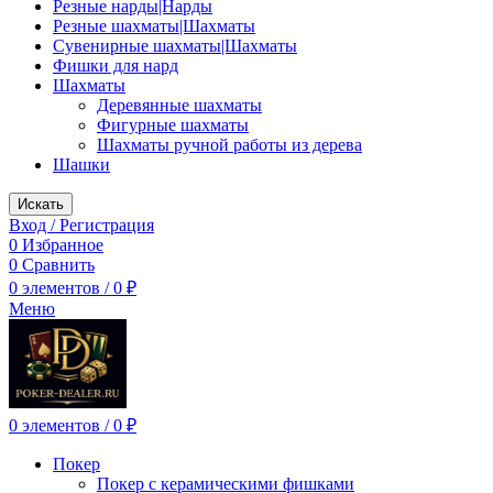
Резные нарды|Нарды
Резные шахматы|Шахматы
Сувенирные шахматы|Шахматы
Фишки для нард
Шахматы
Деревянные шахматы
Фигурные шахматы
Шахматы ручной работы из дерева
Шашки
Искать
Вход / Регистрация
0
Избранное
0
Сравнить
0
элементов
/
0
₽
Меню
0
элементов
/
0
₽
Покер
Покер с керамическими фишками