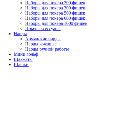
Наборы для покера 200 фишек
Наборы для покера 300 фишек
Наборы для покера 500 фишек
Наборы для покера 600 фишек
Наборы для покера 1000 фишек
Покер аксессуары
Нарды
Армянские нарды
Нарды кожаные
Нарды ручной работы
Мини гольф
Шахматы
Шашки