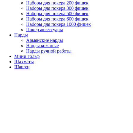
Наборы для покера 200 фишек
Наборы для покера 300 фишек
Наборы для покера 500 фишек
Наборы для покера 600 фишек
Наборы для покера 1000 фишек
Покер аксессуары
Нарды
Армянские нарды
Нарды кожаные
Нарды ручной работы
Мини гольф
Шахматы
Шашки