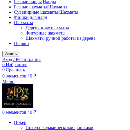
Резные нарды|Нарды
Резные шахматы|Шахматы
Сувенирные шахматы|Шахматы
Фишки для нард
Шахматы
Деревянные шахматы
Фигурные шахматы
Шахматы ручной работы из дерева
Шашки
Искать
Вход / Регистрация
0
Избранное
0
Сравнить
0
элементов
/
0
₽
Меню
0
элементов
/
0
₽
Покер
Покер с керамическими фишками