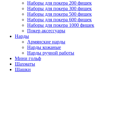
Наборы для покера 200 фишек
Наборы для покера 300 фишек
Наборы для покера 500 фишек
Наборы для покера 600 фишек
Наборы для покера 1000 фишек
Покер аксессуары
Нарды
Армянские нарды
Нарды кожаные
Нарды ручной работы
Мини гольф
Шахматы
Шашки