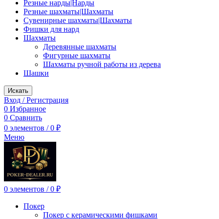
Резные нарды|Нарды
Резные шахматы|Шахматы
Сувенирные шахматы|Шахматы
Фишки для нард
Шахматы
Деревянные шахматы
Фигурные шахматы
Шахматы ручной работы из дерева
Шашки
Искать
Вход / Регистрация
0
Избранное
0
Сравнить
0
элементов
/
0
₽
Меню
0
элементов
/
0
₽
Покер
Покер с керамическими фишками