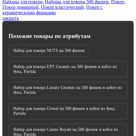
Наборы для покера
,
Наборы для покера 500 фишек
,
Покер
,
кейсе
Покер домашний
,
Покер классический
,
Покер с
из
керамическими фишками
ясеня,
закрыть
Partida
Похожие товары по атрибутам
Набор для покера NUTS на 500 фишек
Набор для покера EPT Ceramic на 500 фишек в кейсе из
бука, Partida
Набор для покера Luxury Ceramic на 500 фишек в кейсе из
бука, Partida
Набор для покера Crown на 500 фишек в кейсе из бука,
Partida
Набор для покера Casino Royale на 500 фишек в кейсе из
бука, Partida