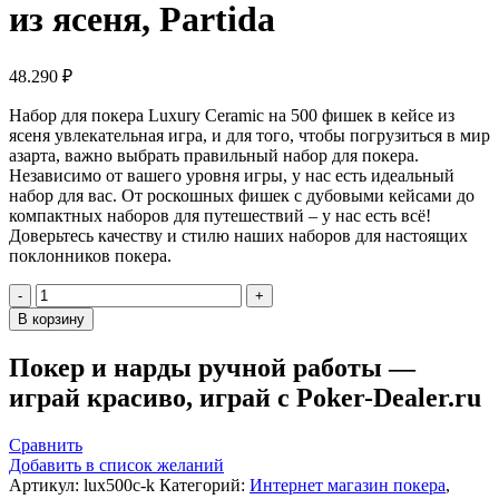
из ясеня, Partida
48.290
₽
Набор для покера Luxury Ceramic на 500 фишек в кейсе из
ясеня увлекательная игра, и для того, чтобы погрузиться в мир
азарта, важно выбрать правильный набор для покера.
Независимо от вашего уровня игры, у нас есть идеальный
набор для вас. От роскошных фишек с дубовыми кейсами до
компактных наборов для путешествий – у нас есть всё!
Доверьтесь качеству и стилю наших наборов для настоящих
поклонников покера.
Количество
товара
В корзину
Набор
для
Покер и нарды ручной работы —
покера
играй красиво, играй с Poker-Dealer.ru
Luxury
Ceramic
на
Сравнить
500
Добавить в список желаний
фишек
Артикул:
lux500c-k
Категорий:
Интернет магазин покера
,
в